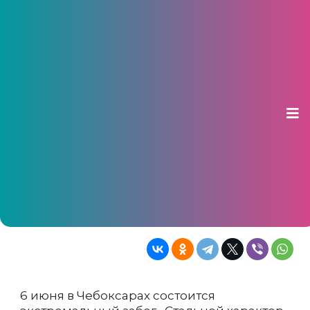
Экстремальный забег
«Стальной характер» пройдёт в
Чебоксарах 6 июня
05 июня 2026, 13:34
300 участников преодолеют дистанцию 5
км с 16 препятствиями на территории
Спортивной школы олимпийского резерва
№ 2
6 июня в Чебоксарах состоится