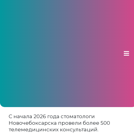
Стоматологи Новочебоксарска
провели более 500
телемедицинских консультаций
02 июня 2026, 13:57
Количество консультаций в формате
«врач-пациент» выросло почти вдвое
С начала 2026 года стоматологи
Новочебоксарска провели более 500
телемедицинских консультаций.