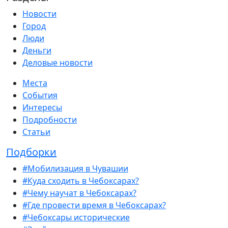
Новости
Город
Люди
Деньги
Деловые новости
Места
События
Интересы
Подробности
Статьи
Подборки
#Мобилизация в Чувашии
#Куда сходить в Чебоксарах?
#Чему научат в Чебоксарах?
#Где провести время в Чебоксарах?
#Чебоксары исторические