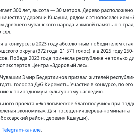
игает 300 лет, высота — 30 метров. Дерево расположено 
сничества у деревни Кшауши, рядом с этнопоселением «
м древнего чувашского народа и живой памятью о трад
 сёл.
 в конкурсе: в 2023 году абсолютным победителем стал
ого округа (372 года, 21 571 голос), а в 2025 году 250-
сов. Победа 2023 года принесла республике не только д
от экспертов Центра «Здоровый лес».
 Чувашии Эмир Бедертдинов призвал жителей республик
тдать голос за Дуб-Киреметь. Участие в конкурсе, по его
ние к природному и культурному наследию.
ьного проекта «Экологическое благополучие» при под
Зелёная экономика». Для посещения дерева-номинанта
Чебоксарский район, деревня Кшауши).
м
Telegram-канале
.