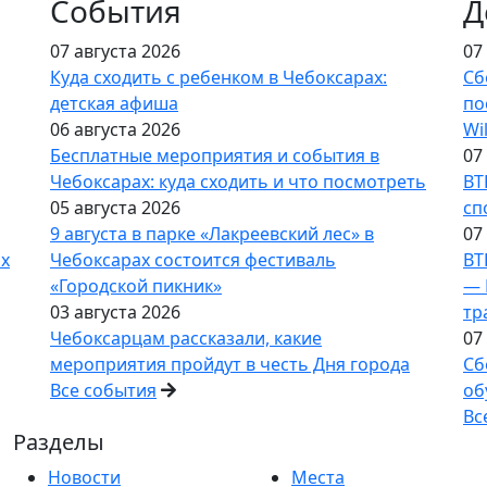
События
Д
07 августа 2026
07
Куда сходить с ребенком в Чебоксарах:
Сб
детская афиша
по
06 августа 2026
Wi
Бесплатные мероприятия и события в
07
Чебоксарах: куда сходить и что посмотреть
ВТ
05 августа 2026
сп
9 августа в парке «Лакреевский лес» в
07
ах
Чебоксарах состоится фестиваль
ВТ
«Городской пикник»
— 
03 августа 2026
тр
Чебоксарцам рассказали, какие
07
мероприятия пройдут в честь Дня города
Сб
Все события
об
Вс
Разделы
Новости
Места