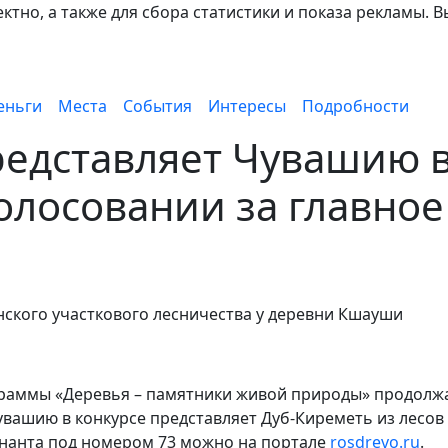
тно, а также для сбора статистики и показа рекламы. В
еньги
Места
События
Интересы
Подробности
редставляет Чувашию 
олосовании за главное
нского участкового лесничества у деревни Кшауши
ограммы «Деревья – памятники живой природы» продолж
увашию в конкурсе представляет Дуб-Киреметь из лесов
нанта под номером 73 можно на портале
rosdrevo.ru
.