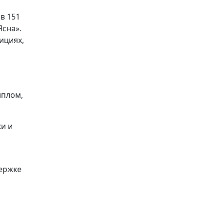
в 151
Ясна».
ициях,
иплом,
и и
держке