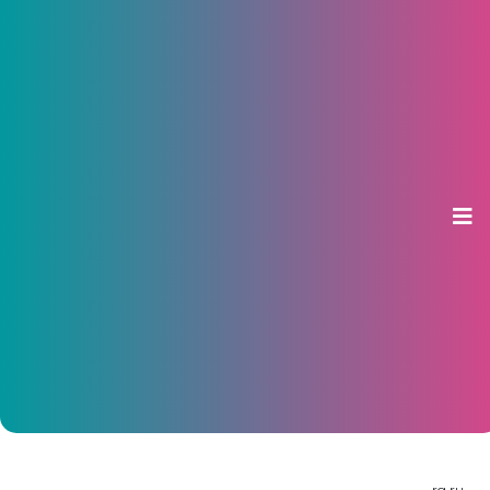
В 2016 году питание в школах и
садиках Чебоксар подорожает
на 20%
12 октября 2015, 15:03
rg.ru