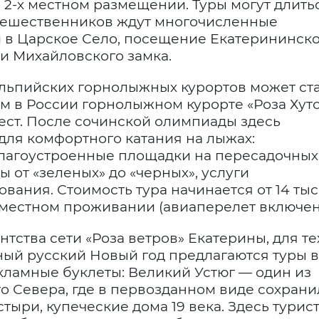
 2-х местном размещении. Туры могут длитьс
путешественников ждут многочисленные
и в Царское Село, посещение Екатерининск
и Михайловского замка.
льпийских горнолыжных курортов может ст
м в России горнолыжном курорте «Роза Хут
мест. После сочинской олимпиады здесь
для комфортного катания на лыжах:
лагоустроенные площадки на пересадочных
ы от «зеленых» до «черных», услуги
ования. Стоимость тура начинается от 14 тыс
хместном проживании (авиаперелет включен
тства сети «Роза ветров» Екатерины, для те
чный русский Новый год предлагаются туры в
екламные буклеты: Великий Устюг — один из
о Севера, где в первозданном виде сохрани
ыри, купеческие дома 19 века. Здесь турис