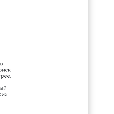
 в
оиск
трее,
вый
оих,