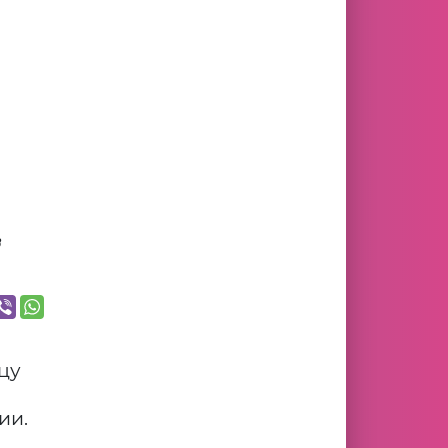
в
цу
ии.