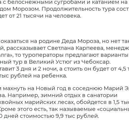
а с белоснежными сугробами и катанием на
Дедом Морозом. Продолжительность тура сос
дет от 21 тысячи на человека.
оказаться на родине Деда Мороза, но нет та
, рассказывает Светлана Карпеева, менед
олга», то туроператоры предлагают варианты
ый тур в Великий Устюг из Чебоксар.
ит 3 дня и 2 ночи, а стоить он будет от 4,5 
 тыс рублей на ребенка.
 махнуть на Новый год в соседнюю Марий Э
ва. Например, зимний отдых в санатории
ойных марийских лесах, обойдется в 1,5 ты
 Кроме этого есть, так называемые «социальн
0 дней стоимостью 9,9 тыс рублей.