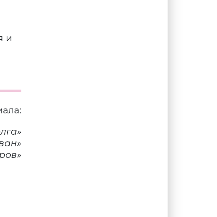
я и
иала:
олга»
ван»
тров»