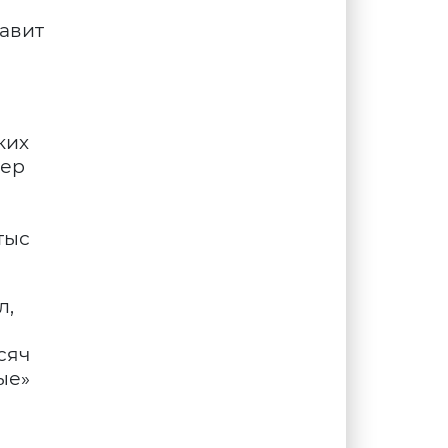
тавит
ких
жер
тыс
л,
сяч
ые»