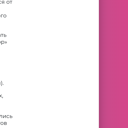
я от
ого
ать
ор»
).
х,
лись
тов