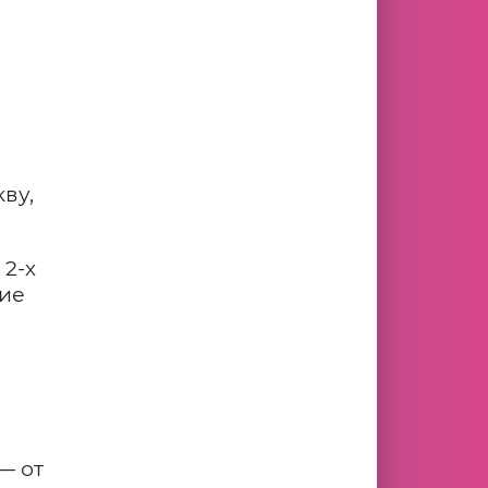
ву,
 2-х
ние
— от