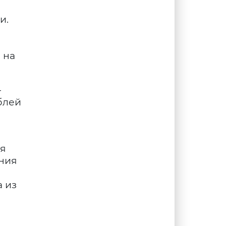
и.
 на
—
ублей
ия
ения
а из