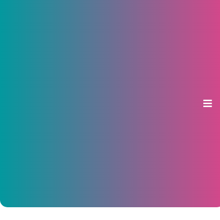
Новый год «на носу»: как
пригласить Деда Мороза и
Снегурочку на дом в Чебоксарах
и Ночебоксарске
09 декабря 2015, 11:30