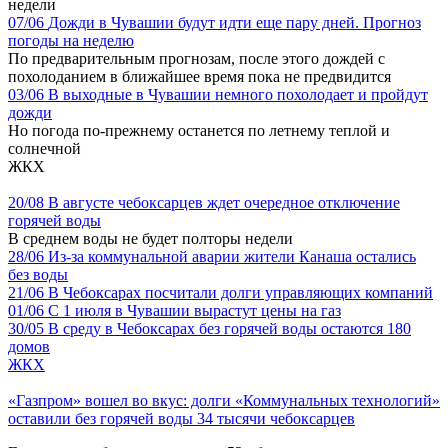
недели
07/06
Дожди в Чувашии будут идти еще пару дней. Прогноз
погоды на неделю
По предварительным прогнозам, после этого дождей с
похолоданием в ближайшее время пока не предвидится
03/06
В выходные в Чувашии немного похолодает и пройдут
дожди
Но погода по-прежнему останется по летнему теплой и
солнечной
ЖКХ
20/08
В августе чебоксарцев ждет очередное отключение
горячей воды
В среднем воды не будет полторы недели
28/06
Из-за коммунальной аварии жители Канаша остались
без воды
21/06
В Чебоксарах посчитали долги управляющих компаний
01/06
С 1 июля в Чувашии вырастут цены на газ
30/05
В среду в Чебоксарах без горячей воды остаются 180
домов
ЖКХ
«Газпром» вошел во вкус: долги «Коммунальных технологий»
оставили без горячей воды 34 тысячи чебоксарцев