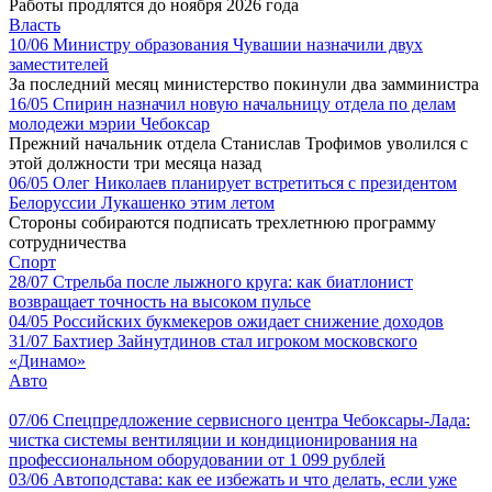
Работы продлятся до ноября 2026 года
Власть
10/06
Министру образования Чувашии назначили двух
заместителей
За последний месяц министерство покинули два замминистра
16/05
Спирин назначил новую начальницу отдела по делам
молодежи мэрии Чебоксар
Прежний начальник отдела Станислав Трофимов уволился с
этой должности три месяца назад
06/05
Олег Николаев планирует встретиться с президентом
Белоруссии Лукашенко этим летом
Стороны собираются подписать трехлетнюю программу
сотрудничества
Спорт
28/07
Стрельба после лыжного круга: как биатлонист
возвращает точность на высоком пульсе
04/05
Российских букмекеров ожидает снижение доходов
31/07
Бахтиер Зайнутдинов стал игроком московского
«Динамо»
Авто
07/06
Спецпредложение сервисного центра Чебоксары-Лада:
чистка системы вентиляции и кондиционирования на
профессиональном оборудовании от 1 099 рублей
03/06
Автоподстава: как ее избежать и что делать, если уже