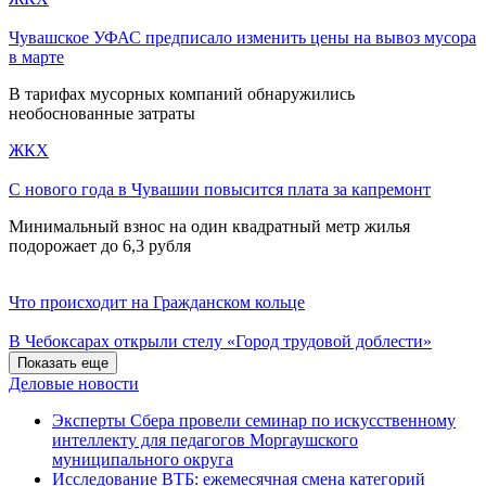
Чувашское УФАС предписало изменить цены на вывоз мусора
в марте
В тарифах мусорных компаний обнаружились
необоснованные затраты
ЖКХ
С нового года в Чувашии повысится плата за капремонт
Минимальный взнос на один квадратный метр жилья
подорожает до 6,3 рубля
Что происходит на Гражданском кольце
В Чебоксарах открыли стелу «Город трудовой доблести»
Показать еще
Деловые новости
Эксперты Сбера провели семинар по искусственному
интеллекту для педагогов Моргаушского
муниципального округа
Исследование ВТБ: ежемесячная смена категорий