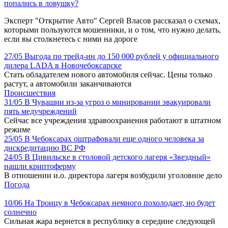
попались в ловушку?
Эксперт "Открытие Авто" Сергей Власов рассказал о схемах,
которыми пользуются мошенники, и о том, что нужно делать,
если вы столкнетесь с ними на дороге
27/05
Выгода по трейд-ин до 150 000 рублей у официального
дилера LADA в Новочебоксарске
Стать обладателем нового автомобиля сейчас. Цены только
растут, а автомобили заканчиваются
Происшествия
31/05
В Чувашии из-за угроз о минировании эвакуировали
пять медучреждений
Сейчас все учреждения здравоохранения работают в штатном
режиме
25/05
В Чебоксарах оштрафовали еще одного человека за
дискредитацию ВС РФ
24/05
В Цивильске в столовой детского лагеря «Звездный»
нашли криптоферму
В отношении и.о. директора лагеря возбудили уголовное дело
Погода
10/06
На Троицу в Чебоксарах немного похолодает, но будет
солнечно
Сильная жара вернется в республику в середине следующей