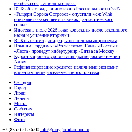
кешбэка создает волны спроса
ВТБ: объем выдачи ипотеки в России вырос на 38%
«Рыцари Сорока Островов» опустили меч: Wink
объявляет о завершении съемок фантастического
сериала
Ипотека в июле 2026 года: коррекция после рекордного
июня и усиление вторички
ВТБ выплатил дивиденды розничным акционерам
Помним, гордимся: «Ростелеком», Единая Россия и
«Леста» проведут кибертурнир «Битва за Москву»
Курорт мирового уровня стал драйвером экономики
Алтая
Рефинансирование кредитов наличными экономит
клиентам четверть ежемесячного платежа
Cегодня
Город
Люди
Деньги
Места
События
Интересы
Фото
+7 (8352) 21-76-00
info@moygorod-online.ru