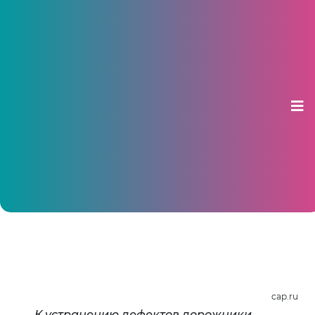
Дорогу по Лапсарскому проезду
залатали щебнем
19 марта 2020, 09:20
cap.ru
К устранению дефектов дорожники