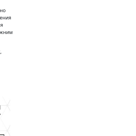
ьно
чения
ля
ежним
,