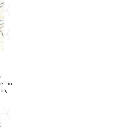
т
ет по
на,