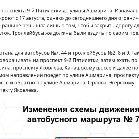
т проспекта 9-й Пятилетки до улицы Ашмарина. Изначал
роют с 17 августа, однако до сегодняшнего дня ограни
, раньше речь шла лишь о том, чтобы закрыть дорогу д
уток. Троллейбусы же должны были ездить по своим пр
ана для автобусов №7, 44 и троллейбусов №2, 8 и 9. Так
оворачивать на проспект 9-й Пятилетки, затем ехать по
рина, проспекту Яковлева, Канашскому шоссе и далее по
мом направлении поедет по улице Ашмарина, проспекту
ссе и обратно по улице Ашмарина, Орлова, Эгерскому
пекту Яковлева.