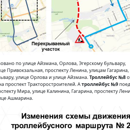
овано по улице Айзмана, Орлова, Эгерскому бульвару,
ице Привокзальная, проспекту Ленина, улицам Гагарина,
ьвару, улице Орлова и улице Айзмана.
Троллейбус №8
о
на проспект Тракторостроителей. А
троллейбус №9
поед
спекту Мира, улице Калинина, Гагарина, проспекту Лени
лице Ашмарина.