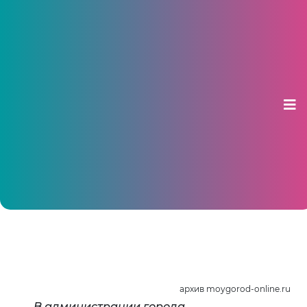
С 20 марта грузовикам ограничат
въезд в Чебоксары
12 февраля 2019, 11:39
архив moygorod-online.ru
В администрации города