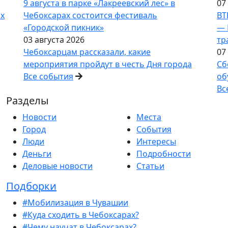
9 августа в парке «Лакреевский лес» в
07
ах
Чебоксарах состоится фестиваль
ВТ
«Городской пикник»
— 
03 августа 2026
тр
Чебоксарцам рассказали, какие
07
мероприятия пройдут в честь Дня города
Сб
Все события
об
Вс
Разделы
Новости
Места
Город
События
Люди
Интересы
Деньги
Подробности
Деловые новости
Статьи
Подборки
#Мобилизация в Чувашии
#Куда сходить в Чебоксарах?
#Чему научат в Чебоксарах?