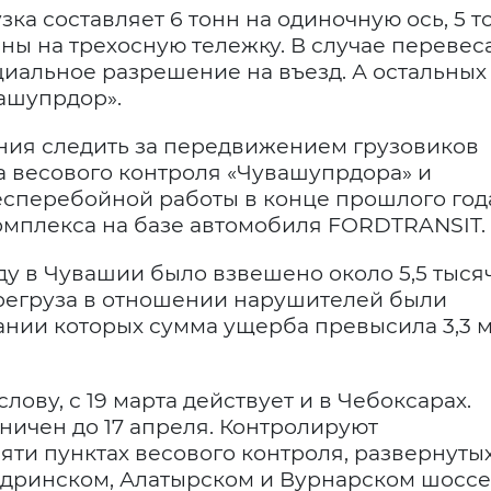
ка составляет 6 тонн на одиночную ось, 5 т
нны на трехосную тележку. В случае перевес
иальное разрешение на въезд. А остальных
ашупрдор».
ния следить за передвижением грузовиков
а весового контроля «Чувашупрдора» и
есперебойной работы в конце прошлого год
омплекса на базе автомобиля FORDTRANSIT.
ду в Чувашии было взвешено около 5,5 тыся
регруза в отношении нарушителей были
вании которых сумма ущерба превысила 3,3 
лову, с 19 марта действует и в Чебоксарах.
ничен до 17 апреля. Контролируют
ти пунктах весового контроля, развернутых
Ядринском, Алатырском и Вурнарском шосс