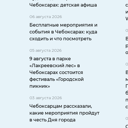
Чебоксарах: детская афиша
с
06 августа 2026
W
Бесплатные мероприятия и
0
события в Чебоксарах: куда
сходить и что посмотреть
05 августа 2026
9 августа в парке
0
«Лакреевский лес» в
Чебоксарах состоится
фестиваль «Городской
пикник»
б
03 августа 2026
Чебоксарцам рассказали,
какие мероприятия пройдут
0
в честь Дня города