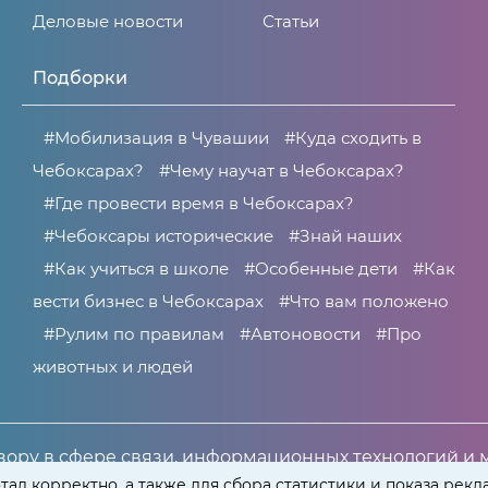
Деловые новости
Статьи
Подборки
#Мобилизация в Чувашии
#Куда сходить в
Чебоксарах?
#Чему научат в Чебоксарах?
#Где провести время в Чебоксарах?
#Чебоксары исторические
#Знай наших
#Как учиться в школе
#Особенные дети
#Как
вести бизнес в Чебоксарах
#Что вам положено
#Рулим по правилам
#Автоновости
#Про
животных и людей
ору в сфере связи, информационных технологий и 
266 от 30 июня 2021 года.
тал корректно, а также для сбора статистики и показа рекл