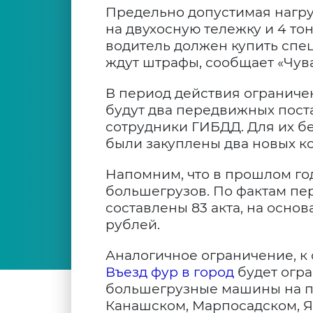
Предельно допустимая нагруз
на двухосную тележку и 4 то
водитель должен купить спец
ждут штрафы, сообщает «Чув
В период действия ограниче
будут два передвижных пост
сотрудники ГИБДД. Для их б
были закуплены два новых к
Напомним, что в прошлом го
большегрузов. По фактам пе
составлены 83 акта, на осно
рублей.
Аналогичное ограничение, к с
Въезд фур в город
будет огра
большегрузные машины на пя
Канашском, Марпосадском, 