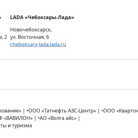
»
LADA «Чебоксары-Лада»
Новочебоксарск,
, 2
ул. Восточная, 6
cheboksary-lada.lada.ru
ование» | •ООО «Татнефть АЗС-Центр» | •ООО «Квартон
 «ВАВИЛОН» | •АО «Волга айс» |
оты и туризма