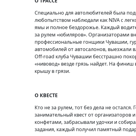
О ТРАССЕ
Специально для автолюбителей была подг
любопытством наблюдали как NIVA с легк
ямы и полное бездорожье. Каждый водите
за рулем «юбиляров». Организаторами в
профессиональные гонщики Чувашии, гуру 
автомобилей от автосалонов, выезжали 
Off-road клуба Чувашии бесстрашно покор
«нивовод» везде грязь найдет. На финиш
крышу в грязи.
О КВЕСТЕ
Кто не за рулем, тот без дела не остался.
занимательный квест от организаторов и
конфетами, забрасывали удочки и собира
задания, каждый получил памятный подар