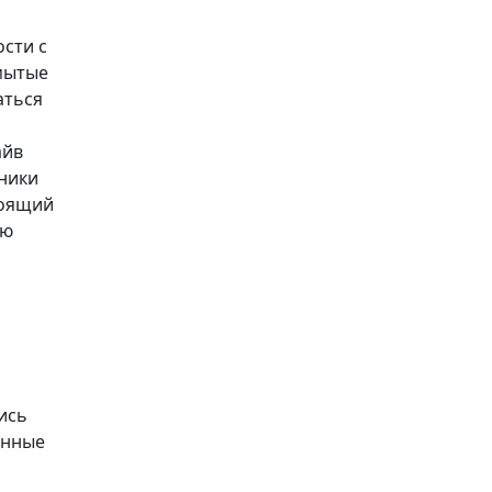
ости с
змытые
аться
айв
ники
тоящий
ую
ись
енные