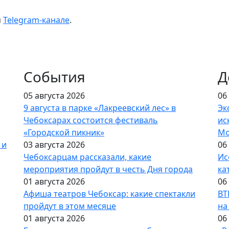
м
Telegram-канале
.
События
Д
05 августа 2026
06
9 августа в парке «Лакреевский лес» в
Эк
Чебоксарах состоится фестиваль
ис
«Городской пикник»
Мо
 и
03 августа 2026
06
Чебоксарцам рассказали, какие
Ис
мероприятия пройдут в честь Дня города
ка
01 августа 2026
06
Афиша театров Чебоксар: какие спектакли
ВТ
пройдут в этом месяце
на
01 августа 2026
06