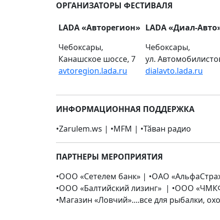
ОРГАНИЗАТОРЫ ФЕСТИВАЛЯ
LADA «Авторегион»
LADA «Диал-Авто
Чебоксары,
Чебоксары,
Канашское шоссе, 7
ул. Автомобилистов
avtoregion.lada.ru
dialavto.lada.ru
ИНФОРМАЦИОННАЯ ПОДДЕРЖКА
•Zarulem.ws | •MFM | •Тӑван радио
ПАРТНЕРЫ МЕРОПРИЯТИЯ
•ООО «Сетелем банк» | •ОАО «АльфаСтрах
•ООО «Балтийский лизинг» | •ООО «ЧМКФ
•Магазин «Ловчий»....все для рыбалки, ох