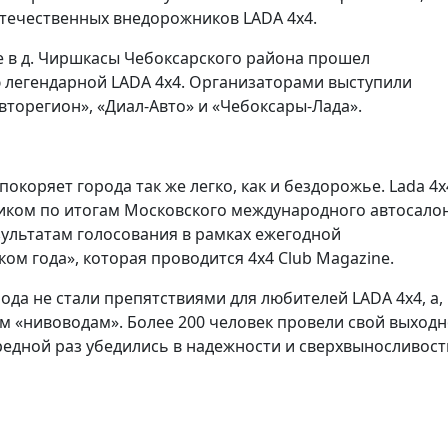
течественных внедорожников LADA 4x4.
се в д. Чиршкасы Чебоксарского района прошел
 легендарной LADA 4x4. Организаторами выступили
торегион», «Диал-Авто» и «Чебоксары-Лада».
покоряет города так же легко, как и бездорожье. Lada 4x
ком по итогам Московского международного автосало
езультатам голосования в рамках ежегодной
 года», которая проводится 4x4 Club Magazine.
да не стали препятствиями для любителей LADA 4x4, а,
м «нивоводам». Более 200 человек провели свой выход
ередной раз убедились в надежности и сверхвыносливост