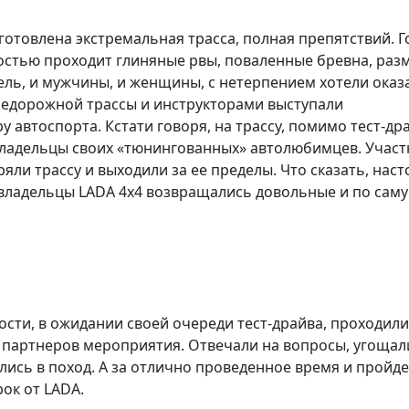
отовлена экстремальная трасса, полная препятствий. Г
остью проходит глиняные рвы, поваленные бревна, ра
ль, и мужчины, и женщины, с нетерпением хотели оказ
недорожной трассы и инструкторами выступали
автоспорта. Кстати говоря, на трассу, помимо тест-др
владельцы своих «тюнингованных» автолюбимцев. Участ
яли трассу и выходили за ее пределы. Что сказать, нас
 владельцы LADA 4x4 возвращались довольные и по сам
 Гости, в ожидании своей очереди тест-драйва, проходили
 партнеров мероприятия. Отвечали на вопросы, угощал
лись в поход. А за отлично проведенное время и пройд
ок от LADA.