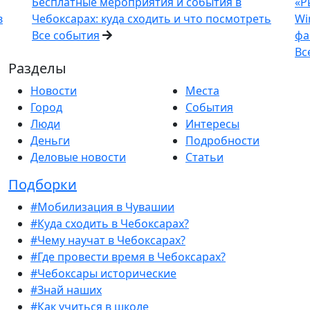
Бесплатные мероприятия и события в
«Р
в
Чебоксарах: куда сходить и что посмотреть
Wi
Все события
фа
Вс
Разделы
Новости
Места
Город
События
Люди
Интересы
Деньги
Подробности
Деловые новости
Статьи
Подборки
#Мобилизация в Чувашии
#Куда сходить в Чебоксарах?
#Чему научат в Чебоксарах?
#Где провести время в Чебоксарах?
#Чебоксары исторические
#Знай наших
#Как учиться в школе