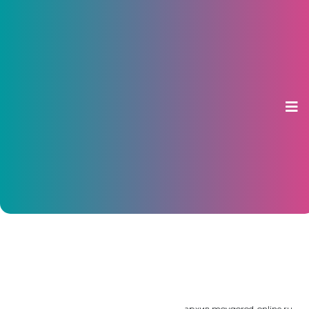
Активисты ОНФ предложили
закупить для Игнатьева более
скромные автомобили
03 мая 2017, 15:07
архив moygorod-online.ru