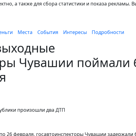
тно, а также для сбора статистики и показа рекламы. В
еньги
Места
События
Интересы
Подробности
выходные
оры Чувашии поймали 
я
спублики произошли два ДТП
по 26 февраля, госавтоинспекторы Чувашии задержали 