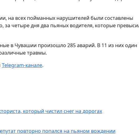
ии, на всех пойманных нарушителей были составлены
, за четыре дня два пьяных водителя, которые превыси
ые в Чувашии произошло 285 аварий. В 11 из них один
 различные травмы.
м
Telegram-канале
.
ториста, который чистил снег на дорогах
депутат повторно попался на пьяном вождении