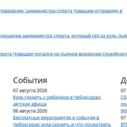
поведение: замминистра спорта Чувашии отправлен в
тношении замминистра спорта, который сел за руль пь
спорта Чувашии попался на пьяном вождении служебног
События
Д
07 августа 2026
07
Куда сходить с ребенком в Чебоксарах:
Сб
детская афиша
по
06 августа 2026
Wi
Бесплатные мероприятия и события в
07
Чебоксарах: куда сходить и что посмотреть
ВТ