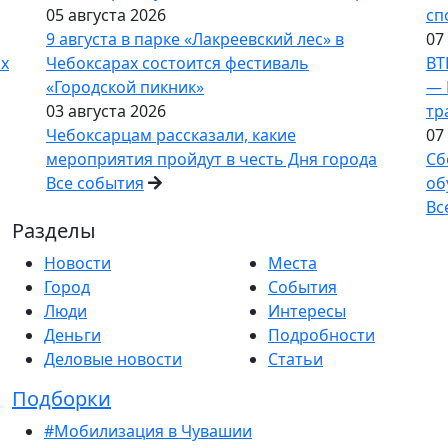
05 августа 2026
сп
9 августа в парке «Лакреевский лес» в
07
ах
Чебоксарах состоится фестиваль
ВТ
«Городской пикник»
— 
03 августа 2026
тр
Чебоксарцам рассказали, какие
07
мероприятия пройдут в честь Дня города
Сб
Все события
об
Вс
Разделы
Новости
Места
Город
События
Люди
Интересы
Деньги
Подробности
Деловые новости
Статьи
Подборки
#Мобилизация в Чувашии