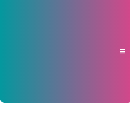
Чебоксарское горсобрание
депутатов обжалует запрет на
штрафы за парковку на газонах
05 сентября 2016, 09:32