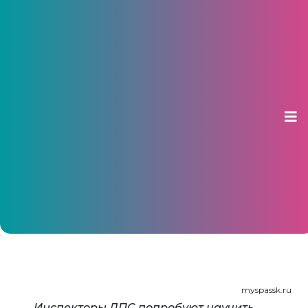
Сегодня в Чебоксарах пройдет
рейд «Пешеходный переход»
25 сентября 2015, 14:19
myspassk.ru
Инспекторы ДПС попробуют научить