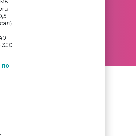
ммы
ora
0,5
сал).
40
о 350
 по