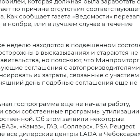
билей, которая должная была заработать с
тает по причине отсутствия соответствующе
. Как сообщает газета «Ведомости» переза
в ноябре, или в лучшем случае в течение
е неделю находятся в подвешенном состоя
осторожны в высказываниях и стараются не
авительства, но поясняют, что Минпромторг
вующие соглашения с автопроизводителями
ировать их затраты, связанные с участием
дняшний день подобные соглашения еще не
ьная госпрограмма еще не начала работу,
и свои собственные программы утилизации
арственной. Об этом заявили некоторые
АЗ», «Камаз», ГАЗ, «Соллерс», PSA Peugeot
нуне все дилерские центры LADA в Чебоксара