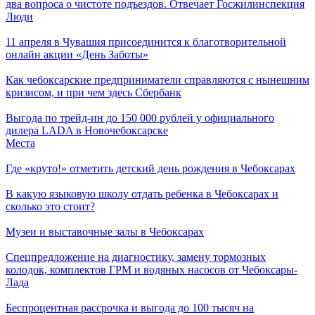
два вопроса о чистоте подъездов. Отвечает Госжилинспекция
Люди
11 апреля в Чувашия присоединится к благотворительной
онлайн акции «День Заботы»
Как чебоксарские предприниматели справляются с нынешним
кризисом, и при чем здесь Сбербанк
Выгода по трейд-ин до 150 000 рублей у официального
дилера LADA в Новочебоксарске
Места
Где «круто!» отметить детский день рождения в Чебоксарах
В какую языковую школу отдать ребенка в Чебоксарах и
сколько это стоит?
Музеи и выставочные залы в Чебоксарах
Спецпредложение на диагностику, замену тормозных
колодок, комплектов ГРМ и водяных насосов от Чебоксары-
Лада
Беспроцентная рассрочка и выгода до 100 тысяч на