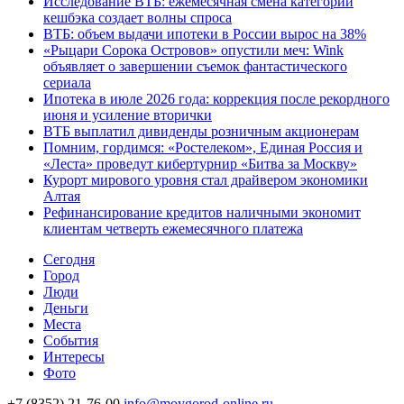
Исследование ВТБ: ежемесячная смена категорий
кешбэка создает волны спроса
ВТБ: объем выдачи ипотеки в России вырос на 38%
«Рыцари Сорока Островов» опустили меч: Wink
объявляет о завершении съемок фантастического
сериала
Ипотека в июле 2026 года: коррекция после рекордного
июня и усиление вторички
ВТБ выплатил дивиденды розничным акционерам
Помним, гордимся: «Ростелеком», Единая Россия и
«Леста» проведут кибертурнир «Битва за Москву»
Курорт мирового уровня стал драйвером экономики
Алтая
Рефинансирование кредитов наличными экономит
клиентам четверть ежемесячного платежа
Cегодня
Город
Люди
Деньги
Места
События
Интересы
Фото
+7 (8352) 21-76-00
info@moygorod-online.ru