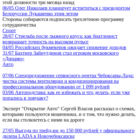
этой должности три месяца назад
06/05
Олег Николаев планирует встретиться с президентом
Белоруссии Лукашенко этим летом
Стороны собираются подписать трехлетнюю программу
сотрудничества
Спорт
28/07
Стрельба после лыжного круга: как биатлонист
возвращает точность на высоком пульсе
04/05
Российских букмекеров ожидает снижение доходов
31/07
Бахтиер Зайнутдинов стал игроком московского
«Динамо»
Авто
07/06
Спецпредложение сервисного центра Чебоксары-Лада:
чистка системы вентиляции и кондиционирования на
профессиональном оборудовании от 1 099 рублей
03/06
Автоподстава: как ее избежать и что делать, если уже
попались в ловушку?
Эксперт "Открытие Авто" Сергей Власов рассказал о схемах,
которыми пользуются мошенники, и о том, что нужно делать,
если вы столкнетесь с ними на дороге
27/05
Выгода по трейд-ин до 150 000 рублей у официального
дилера LADA в Новочебоксарске