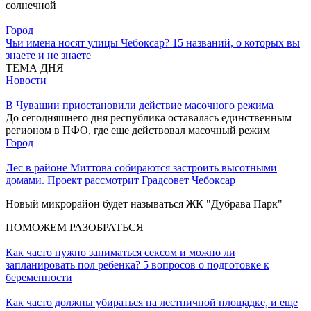
солнечной
Город
Чьи имена носят улицы Чебоксар? 15 названий, о которых вы
знаете и не знаете
ТЕМА ДНЯ
Новости
В Чувашии приостановили действие масочного режима
До сегодняшнего дня республика оставалась единственным
регионом в ПФО, где еще действовал масочный режим
Город
Лес в районе Миттова собираются застроить высотными
домами. Проект рассмотрит Градсовет Чебоксар
Новый микрорайон будет называться ЖК "Дубрава Парк"
ПОМОЖЕМ РАЗОБРАТЬСЯ
Как часто нужно заниматься сексом и можно ли
запланировать пол ребенка? 5 вопросов о подготовке к
беременности
Как часто должны убираться на лестничной площадке, и еще