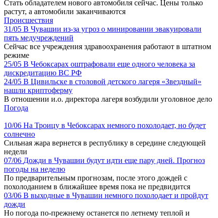
Стать обладателем нового автомобиля сейчас. Цены только
растут, а автомобили заканчиваются
Происшествия
31/05
В Чувашии из-за угроз о минировании эвакуировали
пять медучреждений
Сейчас все учреждения здравоохранения работают в штатном
режиме
25/05
В Чебоксарах оштрафовали еще одного человека за
дискредитацию ВС РФ
24/05
В Цивильске в столовой детского лагеря «Звездный»
нашли криптоферму
В отношении и.о. директора лагеря возбудили уголовное дело
Погода
10/06
На Троицу в Чебоксарах немного похолодает, но будет
солнечно
Сильная жара вернется в республику в середине следующей
недели
07/06
Дожди в Чувашии будут идти еще пару дней. Прогноз
погоды на неделю
По предварительным прогнозам, после этого дождей с
похолоданием в ближайшее время пока не предвидится
03/06
В выходные в Чувашии немного похолодает и пройдут
дожди
Но погода по-прежнему останется по летнему теплой и